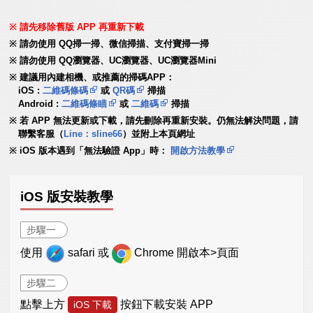
請先移除舊版 APP 再重新下載
請勿使用 QQ掃一掃、微信掃描、支付寶掃一掃
請勿使用 QQ瀏覽器、UC瀏覽器、UC瀏覽器Mini
建議用內建相機、或推薦的掃碼APP：
iOS :
二維碼條碼
或
QR碼
掃描
Android :
二維碼條瞄
或
二維碼
掃描
若 APP 無法更新或下載，請先刪除再重新安裝。仍無法解決問題，請
聯繫客服（
Line：sline66
）並附上本頁網址
iOS 版本遇到「無法驗證 App」時：
開啟方法教學
iOS 版安裝教學
步驟一
使用
safari 或
Chrome 開啟本>頁面
步驟二
點擊上方
按鈕下載安裝 APP
iOS 下載